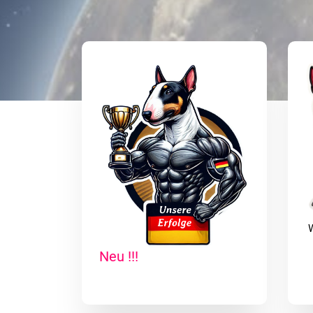
W
Neu !!!